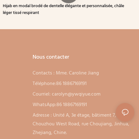
Hijab en modal brodé de dentelle élégante et personnalisée, châle
léger tissé respirant
Nous contacter
Contacts : Mme. Caroline Jiang
Téléphone:86 18867169191
Courriel:
carolyn@ywqiyue.com
WhatsApp:86 18867169191
Adresse : Unité A, 3e étage, bâtiment 7, no. 333,
Chouzhou West Road, rue Choujiang, Jinhua,
Zhejiang, Chine.