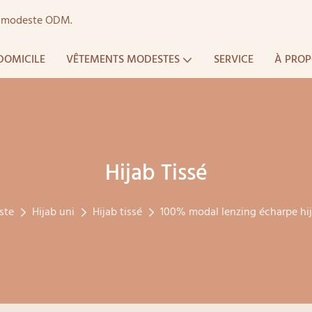
ts modeste ODM.
DOMICILE
VÊTEMENTS MODESTES
SERVICE
À PROP
Hijab Tissé
ste
Hijab uni
Hijab tissé
100% modal lenzing écharpe hi