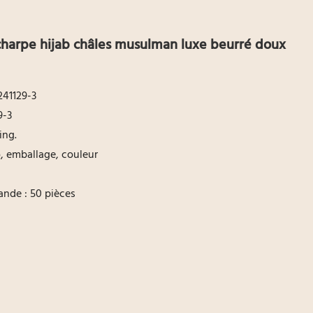
harpe hijab châles musulman luxe beurré doux
41129-3
9-3
ing.
go, emballage, couleur
nde : 50 pièces