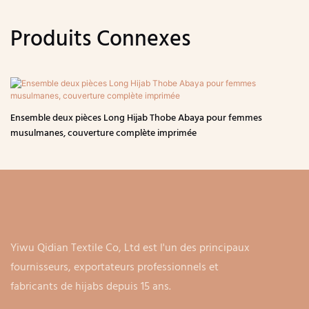
Produits Connexes
Ensemble deux pièces Long Hijab Thobe Abaya pour femmes
musulmanes, couverture complète imprimée
Yiwu Qidian Textile Co, Ltd est l'un des principaux
fournisseurs, exportateurs professionnels et
fabricants de hijabs depuis 15 ans.