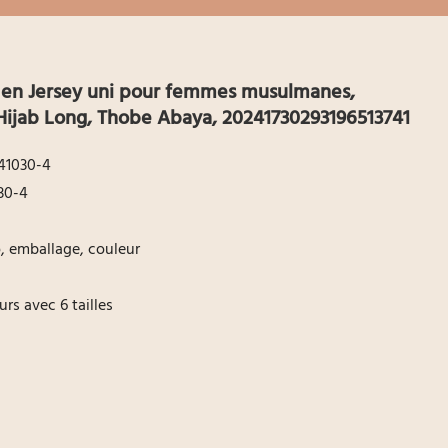
 en Jersey uni pour femmes musulmanes,
Hijab Long, Thobe Abaya, 20241730293196513741
41030-4
30-4
go, emballage, couleur
rs avec 6 tailles