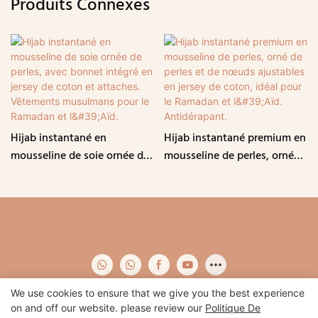
Produits Connexes
Hijab instantané en
Hijab instantané premium en
mousseline de soie ornée de
mousseline de perles, orné
perles, avec bonnet intégré
de perles et de nœuds
en jersey de coton et
ajustables en jersey de
attaches. Vêtements
coton, idéal pour le Ramadan
musulmans pour le Ramadan
et l'Aïd. Antidérapant.
et l'Aïd.
We use cookies to ensure that we give you the best experience
on and off our website. please review our
Politique De