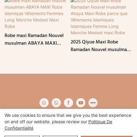
Robe maxi Ramadan Nouvel
2025 Qiyue Maxi Robe
musulman ABAYA MAXI
Ramadan Nouvel musulman
Robe islamique Vêtements
Abaya Maxi Robe parce que
Femmes Long Manche
Vêtements islamiques
Modest Maxi Robe
Islamiques Femme Long
Manche Modest maxi Robe
We use cookies to ensure that we give you the best experience
on and off our website. please review our
Politique De
Confidentialité
Copyright © 2026 Qidian-
www.qidianapparel.com
|
Plan du site
|