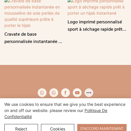
Logo imprimé personnalisé
sport à séchage rapide prêt à
Cravate de base
porter un hijab instantané
personnalisée instantanée en
mousseline de soie perlée de
qualité supérieure prête à
porter le hijab
We use cookies to ensure that we give you the best experience
on and off our website. please review our
Politique De
Confidentialité
Copyright © 2026 Qidian-
www.qidianapparel.com
|
Plan du site
|
Politique de confidentialité
D'ACCORD MAINTENANT
Reject
Cookies