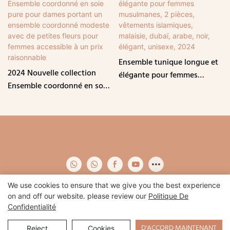
Ensemble tunique longue et
2024 Nouvelle collection
élégante pour femmes
Ensemble coordonné en soie
musulmanes, 2 pièces,
pure pour dames portant un
vêtements islamiques,
ensemble coordonné
malaisie, dubaï, arabe, noir,
modeste avec de petites
élégant, unisexe, 2024
fleurs pour femmes
accessible à un prix
raisonnable
We use cookies to ensure that we give you the best experience
on and off our website. please review our
Politique De
Confidentialité
Copyright © 2026 Qidian-
www.qidianapparel.com
|
Plan du site
|
Politique de confidentialité
D'ACCORD MAINTENANT
Reject
Cookies