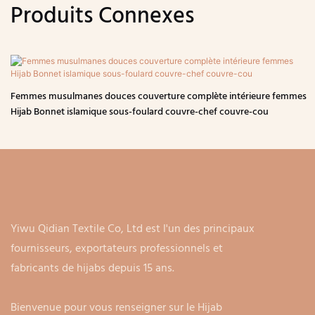
Produits Connexes
Femmes musulmanes douces couverture complète intérieure femmes
Hijab Bonnet islamique sous-foulard couvre-chef couvre-cou
Yiwu Qidian Textile Co, Ltd est l'un des principaux
fournisseurs, exportateurs professionnels et
fabricants de hijabs depuis 15 ans.
Bienvenue pour vous renseigner sur le Hijab