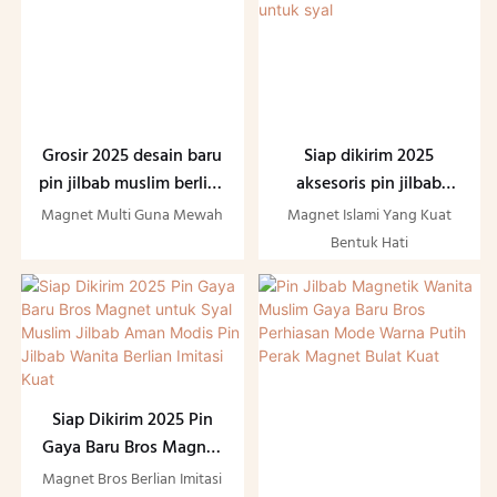
Muslim
Grosir 2025 desain baru
Siap dikirim 2025
pin jilbab muslim berlian
aksesoris pin jilbab
mewah multi guna dua
gadis muslim keluaran
Magnet Multi Guna Mewah
Magnet Islami Yang Kuat
sisi perhiasan hati syal
baru, klip magnet Islami
Bentuk Hati
jilbab pin magnetik
kuat bentuk hati modis
untuk syal
Siap Dikirim 2025 Pin
Gaya Baru Bros Magnet
untuk Syal Muslim
Magnet Bros Berlian Imitasi