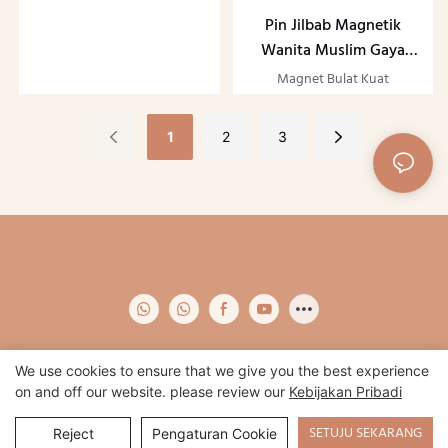
Jilbab Aman Modis Pin
Pin Jilbab Magnetik
Jilbab Wanita Berlian
Wanita Muslim Gaya
Imitasi Kuat
Baru Bros Perhiasan
Magnet Bulat Kuat
Mode Warna Putih
Perak Magnet Bulat
1
2
3
Kuat
We use cookies to ensure that we give you the best experience
on and off our website. please review our
Kebijakan Pribadi
Hak Cipta © 2024 Qidian -
www.qidianapparel.com
|
Peta Situs
|
Kebijakan pribadi
SETUJU SEKARANG
Reject
Pengaturan Cookie