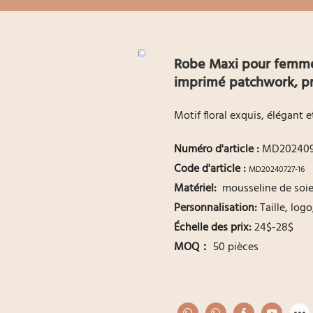
Robe Maxi pour femmes
imprimé patchwork, pr
Motif floral exquis, élégant et
Numéro d'article
:
MD202409
Code d'article :
MD20240727-16
Matériel:
mousseline de soi
Personnalisation:
Taille, log
Échelle des prix:
24$-28$
MOQ：
50 pièces