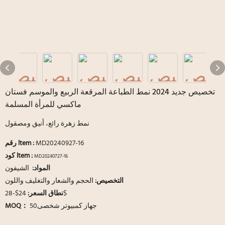
تخصيص جديد 2024 نمط الطباعة المرقعة الربيع والموسم فستان
ماكسي للمرأة المسلمة
نمط زهرة رائع، أنيق ومصقول
MD20240927-16
:
رقم ltem
كود ltem :
MD20240727-16
المواد:
الشيفون
التخصيص:
الحجم والشعار والتغليف واللون
24$-28$
نطاق السعر:
جهاز كمبيوتر شخصى50
MOQ：