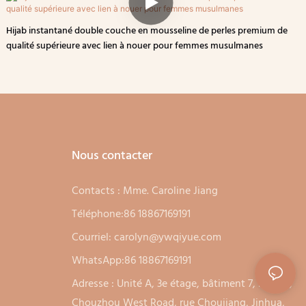
Hijab instantané double couche en mousseline de perles premium de
qualité supérieure avec lien à nouer pour femmes musulmanes
Nous contacter
Contacts : Mme. Caroline Jiang
Téléphone:86 18867169191
Courriel:
carolyn@ywqiyue.com
WhatsApp:86 18867169191
Adresse : Unité A, 3e étage, bâtiment 7, no. 333,
Chouzhou West Road, rue Choujiang, Jinhua,