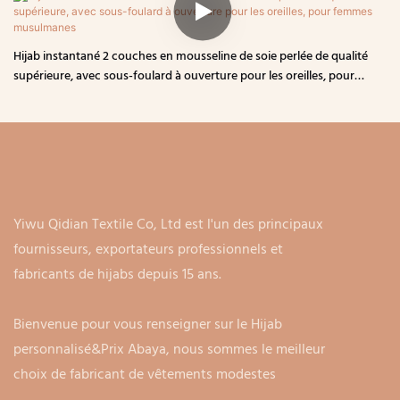
Hijab instantané 2 couches en mousseline de soie perlée de qualité
supérieure, avec sous-foulard à ouverture pour les oreilles, pour
femmes musulmanes
Yiwu Qidian Textile Co, Ltd est l'un des principaux
fournisseurs, exportateurs professionnels et
fabricants de hijabs depuis 15 ans.
Bienvenue pour vous renseigner sur le Hijab
personnalisé&Prix ​​​​Abaya, nous sommes le meilleur
choix de fabricant de vêtements modestes