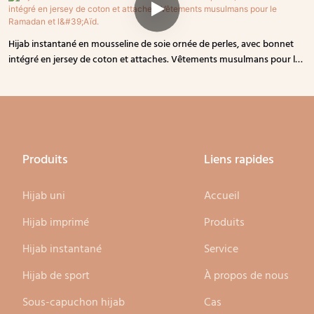
Hijab instantané en mousseline de soie ornée de perles, avec bonnet
intégré en jersey de coton et attaches. Vêtements musulmans pour le
Ramadan et l'Aïd.
Produits
Liens rapides
Hijab uni
Accueil
Hijab imprimé
Produits
Hijab instantané
Service
Hijab de sport
À propos de nous
Sous-capuchon hijab
Cas