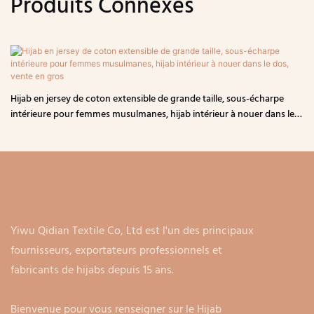
Produits Connexes
Hijab en jersey de coton extensible de grande taille, sous-écharpe
intérieure pour femmes musulmanes, hijab intérieur à nouer dans le
dos, vente en gros
Yiwu Qidian Textile Co, Ltd est l'un des principaux
fournisseurs, exportateurs professionnels et
fabricants de hijabs depuis 15 ans.
Bienvenue pour vous renseigner sur le Hijab