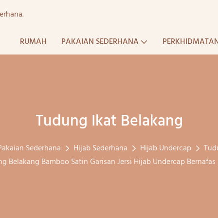
erhana.
RUMAH
PAKAIAN SEDERHANA
PERKHIDMATA
Tudung Ikat Belakang
Pakaian Sederhana
Hijab Sederhana
Hijab Undercap
Tud
ilang Belakang Bamboo Satin Garisan Jersi Hijab Undercap Bernaf