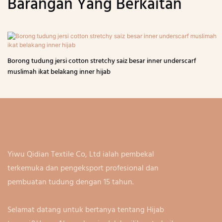
Barangan Yang Berkaitan
Borong tudung jersi cotton stretchy saiz besar inner underscarf
muslimah ikat belakang inner hijab
Yiwu Qidian Textile Co, Ltd ialah pembekal
terkemuka dan pengeksport profesional dan
pembuatan tudung dengan 15 tahun.
Selamat datang untuk bertanya tentang Hijab