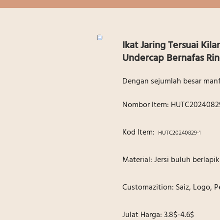
Ikat Jaring Tersuai Kil
Undercap Bernafas Ri
Dengan sejumlah besar manf
Nombor ltem: HUTC2024082
Kod ltem:
HUTC20240829-1
Material: Jersi buluh berlapi
Customazition: Saiz, Logo,
Julat Harga: 3.8$-4.6$