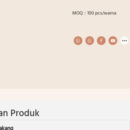
MOQ：100 pcs/warna
an Produk
lakang