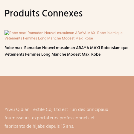
Produits Connexes
Robe maxi Ramadan Nouvel musulman ABAYA MAXI Robe islamique
Vêtements Femmes Long Manche Modest Maxi Robe
Yiwu Qidian Textile Co, Ltd est l'un des principaux
fournisseurs, exportateurs professionnels et
fabricants de hijabs depuis 15 ans.