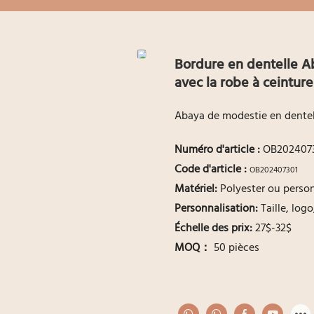
Bordure en dentelle Ab
avec la robe à ceintur
Abaya de modestie en dentel
Numéro d'article
:
OB2024073
Code d'article :
OB202407301
Matériel:
Polyester ou perso
Personnalisation:
Taille, log
Échelle des prix:
27$-32$
MOQ：
50 pièces