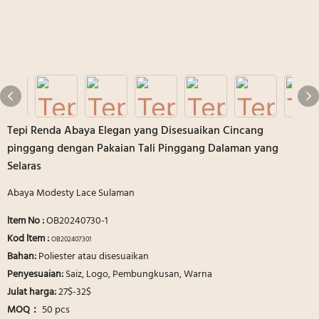
Tepi Renda Abaya Elegan yang Disesuaikan Cincang
pinggang dengan Pakaian Tali Pinggang Dalaman yang
Selaras
Abaya Modesty Lace Sulaman
ltem No
:
OB20240730-1
Kod ltem :
OB202407301
Bahan:
Poliester atau disesuaikan
Penyesuaian:
Saiz, Logo, Pembungkusan, Warna
Julat harga:
27$-32$
MOQ：
50 pcs