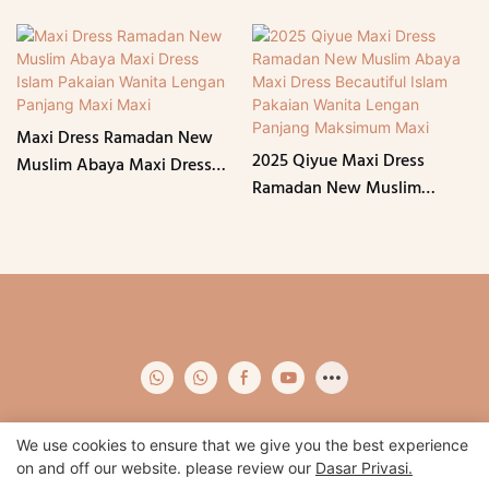
Maxi Dress Ramadan New
2025 Qiyue Maxi Dress
Muslim Abaya Maxi Dress
Ramadan New Muslim
Islam Pakaian Wanita
Abaya Maxi Dress Becautiful
Lengan Panjang Maxi Maxi
Islam Pakaian Wanita
Lengan Panjang Maksimum
Maxi
We use cookies to ensure that we give you the best experience
on and off our website. please review our
Dasar Privasi.
Hak Cipta © 2024 Qidian -
www.qidianapparel.com
|
Peta laman
|