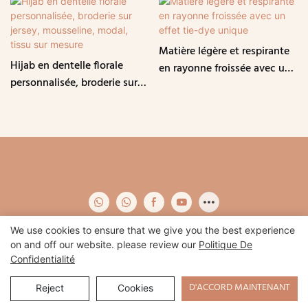
Matière légère et respirante
Hijab en dentelle florale
en rayonne froissée avec un
personnalisée, broderie sur
effet tie-dye unique
jersey, mousseline, modal,
tissu sur mesure
We use cookies to ensure that we give you the best experience
on and off our website. please review our
Politique De
Confidentialité
Copyright © 2026 Qidian-
www.qidianapparel.com
|
Plan du site
|
Politique de confidentialité
D'ACCORD MAINTENANT
Reject
Cookies