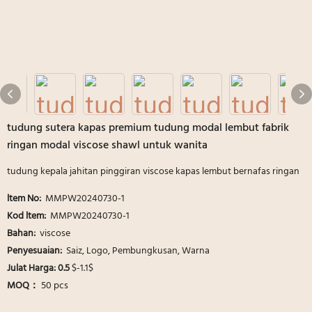
tudung sutera kapas premium tudung modal lembut fabrik
ringan modal viscose shawl untuk wanita
tudung kepala jahitan pinggiran viscose kapas lembut bernafas ringan
ltem No:
MMPW20240730-1
Kod ltem:
MMPW20240730-1
Bahan:
viscose
Penyesuaian:
Saiz, Logo, Pembungkusan, Warna
Julat Harga: 0.5
$-1.1$
MOQ：
50 pcs