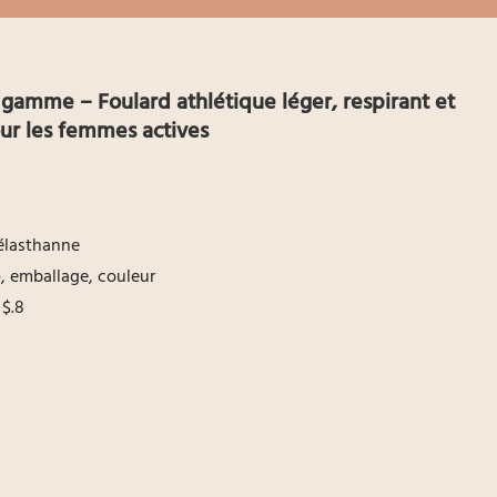
 gamme – Foulard athlétique léger, respirant et
ur les femmes actives
élasthanne
go, emballage, couleur
 $.8
n