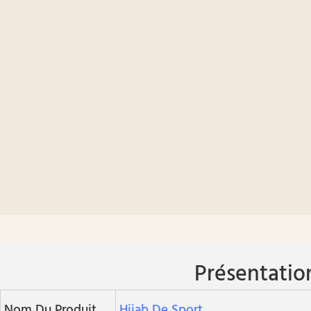
Présentatio
Nom Du Produit
Hijab De Sport