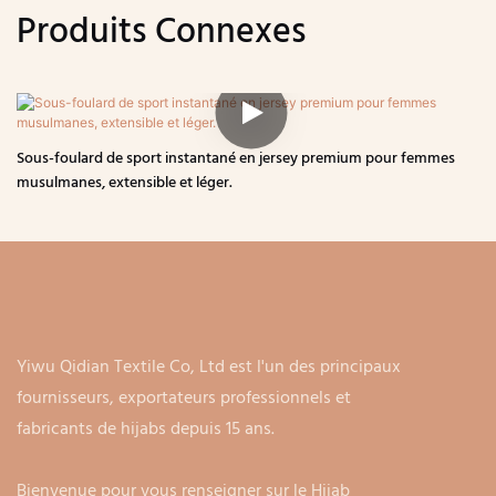
Produits Connexes
Sous-foulard de sport instantané en jersey premium pour femmes
musulmanes, extensible et léger.
Yiwu Qidian Textile Co, Ltd est l'un des principaux
fournisseurs, exportateurs professionnels et
fabricants de hijabs depuis 15 ans.
Bienvenue pour vous renseigner sur le Hijab