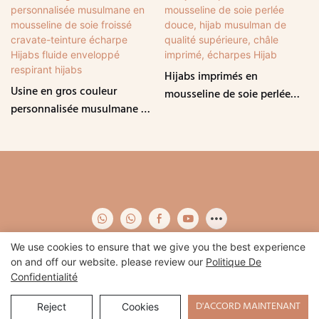
Hijabs imprimés en
Usine en gros couleur
mousseline de soie perlée
personnalisée musulmane en
douce, hijab musulman de
mousseline de soie froissé
qualité supérieure, châle
cravate-teinture écharpe
imprimé, écharpes Hijab
Hijabs fluide enveloppé
respirant hijabs
We use cookies to ensure that we give you the best experience
on and off our website. please review our
Politique De
Confidentialité
Copyright © 2026 Qidian-
www.qidianapparel.com
|
Plan du site
|
Politique de confidentialité
D'ACCORD MAINTENANT
Reject
Cookies