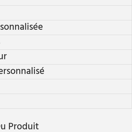
rsonnalisée
s
ur
ersonnalisé
u Produit