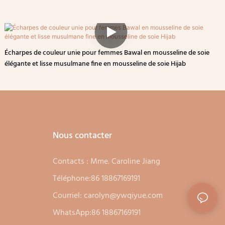
Écharpes de couleur unie pour femmes Bawal en mousseline de soie
élégante et lisse musulmane fine en mousseline de soie Hijab
Nous contacter
Contacts : Mme. Caroline Jiang
Téléphone:86 18867169191
Courriel:
carolyn@ywqiyue.com
WhatsApp:86 18867169191