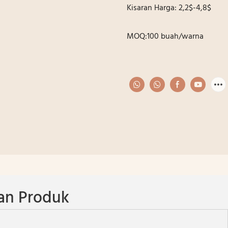
Kisaran Harga: 2,2$-4,8$
MOQ:100 buah/warna
an Produk