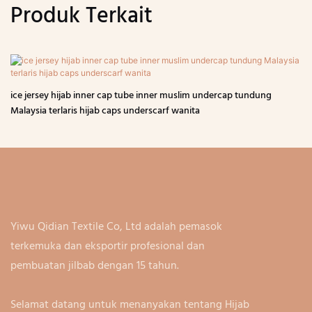
Produk Terkait
ice jersey hijab inner cap tube inner muslim undercap tundung
Malaysia terlaris hijab caps underscarf wanita
Yiwu Qidian Textile Co, Ltd adalah pemasok
terkemuka dan eksportir profesional dan
pembuatan jilbab dengan 15 tahun.
Selamat datang untuk menanyakan tentang Hijab