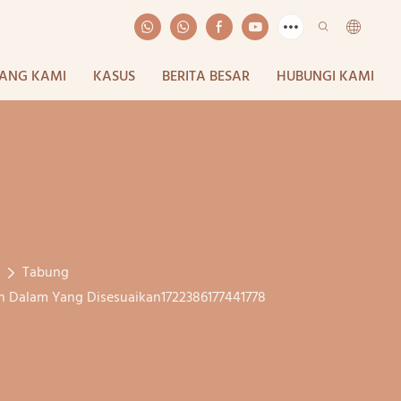
ANG KAMI
KASUS
BERITA BESAR
HUBUNGI KAMI
Tabung
ian Dalam Yang Disesuaikan1722386177441778