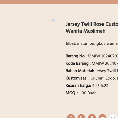
Jersey Twill Rose Cust
Wanita Muslimah
Jilbab instan bungkus warna
Barang No :
MMIW 20240730
Kode Barang :
MMIW 202407
Bahan Material:
Jersey Twil
Kustomisasi:
Ukuran, Logo,
Kisaran harga:
4.2$-5.2$
MOQ：
100 Buah