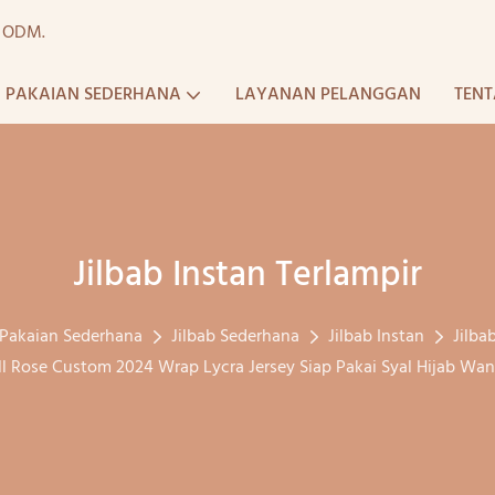
a ODM.
PAKAIAN SEDERHANA
LAYANAN PELANGGAN
TENT
Jilbab Instan Terlampir
Pakaian Sederhana
Jilbab Sederhana
Jilbab Instan
Jilba
ll Rose Custom 2024 Wrap Lycra Jersey Siap Pakai Syal Hijab Wa