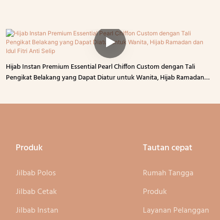
Hijab Instan Premium Essential Pearl Chiffon Custom dengan Tali
Pengikat Belakang yang Dapat Diatur untuk Wanita, Hijab Ramadan
dan Idul Fitri Anti Selip
Produk
Tautan cepat
Jilbab Polos
Rumah Tangga
Jilbab Cetak
Produk
Jilbab Instan
Layanan Pelanggan