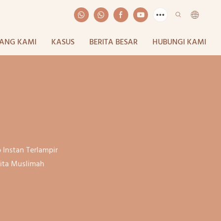
ANG KAMI
KASUS
BERITA BESAR
HUBUNGI KAMI
b Instan Terlampir
nita Muslimah