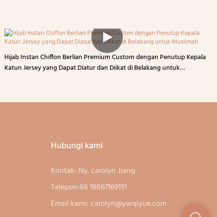
Hijab Instan Chiffon Berlian Premium Custom dengan Penutup Kepala
Katun Jersey yang Dapat Diatur dan Diikat di Belakang untuk
Muslimah
Hubungi kami
Kontak: Ny. carolyn Jiang
Telepon:86 18867169191
Email kami:
carolyn@ywqiyue.com