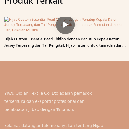
Produk Terkait
Hijab Custom Essential Pearl Chiffon dengan Penutup Kepala Katun
Jersey Terpasang dan Tali Pengikat, Hijab Instan untuk Ramadan dan
Idul Fitri, Pakaian Muslim
Yiwu Qidian Textile Co, Ltd adalah pemasok
terkemuka dan eksportir profesional dan
pembuatan jilbab dengan 15 tahun.
Selamat datang untuk menanyakan tentang Hijab