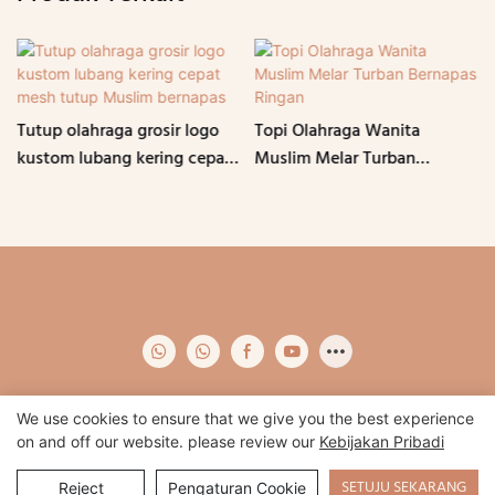
Tutup olahraga grosir logo
Topi Olahraga Wanita
kustom lubang kering cepat
Muslim Melar Turban
mesh tutup Muslim bernapas
Bernapas Ringan
We use cookies to ensure that we give you the best experience
on and off our website. please review our
Kebijakan Pribadi
Hak Cipta © 2024 Qidian -
www.qidianapparel.com
|
Peta Situs
|
Kebijakan pribadi
SETUJU SEKARANG
Reject
Pengaturan Cookie