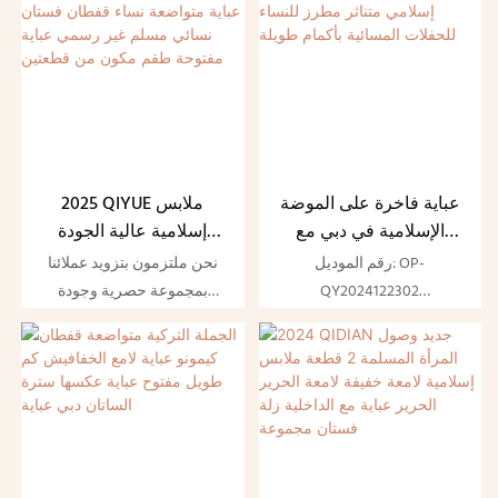
أباياس للنساء المسلمات
دبي أبايا
عباية فاخرة على الموضة
2025 QIYUE ملابس
الإسلامية في دبي مع
إسلامية عالية الجودة
قفطان إسلامي متناثر
مخصصة تركيا دبي عباية
رقم الموديل: OP-
نحن ملتزمون بتزويد عملائنا
مطرز للنساء للحفلات
متواضعة نساء قفطان
QY2024122302
بمجموعة حصرية وجودة
المسائية بأكمام طويلة
فستان نسائي مسلم غير
ممتازة وخدمة مثالية. نريد
رسمي عباية مفتوحة طقم
رمز ltem: OP-QY2024122302
تحقيق وضع مربح للجانبين مع
مكون من قطعتين
جميع عملائنا. نحن نسعى
المواد: البوليستر أو العرف
جاهدين لتحقيق الكمال في كل
تفاصيل منتجاتنا.
التخصيص: الحجم والشعار
والتغليف واللون
نرحب بجميع الطلبات سواء