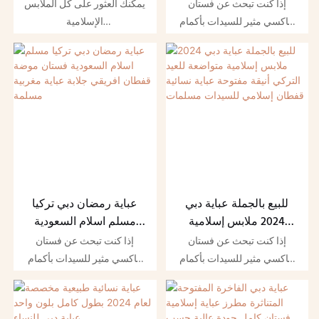
متواضعة التطريز عيد
ربطة عنق ملابس إسلامية
إذا كنت تبحث عن فستان
يمكنك العثور على كل الملابس
الراقية نوعية جيدة عباية
متواضعة عباية دبي للنساء
ماكسي مثير للسيدات بأكمام
الإسلامية
سترة رداء مسلم عباية
المسلمات
طويلة مفتوح بنمط عباية للبيع
التقليدية&الإكسسوارات بجميع
المرأة
بالجملة ملابس إسلامية للنساء
أنواعها الآن. يمكن للمشترين
المسلمات في دبي لتلبية
الذين يبحثون عن قفطان
متطلبات متنوعة. منتجاتنا ذات
فستان عباية بالجملة أحدث
جودة وخدمة رائعة. بالتأكيد
التصميمات القطنية بأكمام
أنت في المكان المناسب. نحن
طويلة فستان إسلامي
نقدم مجموعة واسعة من
إندونيسي بأفضل جودة
الملابس الإسلامية
الوصول إلى كل ما يحتاجون
التقليدية&الإكسسوارات
إليه. تتأكد QIDIAN من أن جميع
لاستخدامك اليومي
المشترين في العالم يصلون
للبيع بالجملة عباية دبي
عباية رمضان دبي تركيا
إلى البائعين الذين يقدمون لهم
2024 ملابس إسلامية
مسلم اسلام السعودية
أعلى الخط جودة المنتج
متواضعة للعيد التركي
فستان موضة قفطان
إذا كنت تبحث عن فستان
إذا كنت تبحث عن فستان
أنيقة مفتوحة عباية نسائية
افريقي جلابة عباية مغربية
ماكسي مثير للسيدات بأكمام
ماكسي مثير للسيدات بأكمام
قفطان إسلامي للسيدات
مسلمة
طويلة مفتوح بنمط عباية للبيع
طويلة مفتوح بنمط عباية للبيع
مسلمات
بالجملة ملابس إسلامية للنساء
بالجملة ملابس إسلامية للنساء
المسلمات في دبي لتلبية
المسلمات في دبي لتلبية