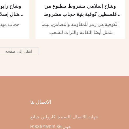
وشاح إسلامي مشروط مطبوع من
فلسطين كوفية بنية حجاب مشروط
مطبوع عالي الجودة
حجاب Tudung من 
الكوفية هي رمز للمقاومة والتضامن، بينما
حجاب مودا
تمثل أيضًا الثقافة والتراث للشعب
الفلسطيني. صُنعت الكوفية باللونين
الكريمي والبني، وارتديها للتضامن مع
الشعب الفلسطيني ولرفع مستوى الوعي
بكفاحه.
الاتصال بنا
جهات الاتصال: السيدة. كارولين جيانغ
Hهون:86 18867169191