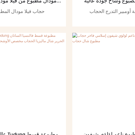
مصبوغ وشاح جودة عالية
أومبير التدرج الحجاب
للنساء المسلمات من القطن
أومبير التدرج الحجاب
حجاب فيلا مودال المطب
وع ناعم لؤلؤي شيفون
عالية ال