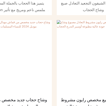
فق ملفوفة تنفس الحجاب
الناعم رايون نسج النساء ا
يفون التجعيد التعادل صبغ
يتميز هذا الحجاب بالجملة ال
شال شال
وشاح الحجاب
سطح تجعد. مثالي لإضافة لمسة 
إلى أي ملابس مع الحفاظ على د
 بيع مخصص رايون مشروط
وشاح حجاب جديد مخصص 