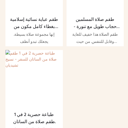
طقم صلاة المسلمين
طقم عباية نسائية إسلامية
حجاب طويل مع تنورة -
بغطاء كامل مكون من
نسيج تشيديان
قطعتين طويل للحجاب
طقم الصلاة هذا خفيف للغاية
إنها مجموعة صلاة بسيطة.
وقابل للتنفس. من حيث
يجعلك تبدو أنظف
القماش نستخدم الساتان. نحن
نلتزم دائمًا بالجودة العالية،
وندعم تخصيص نمط الملابس
ونمطها
طباعة حصرية 2 في 1
طقم صلاة من الساتان