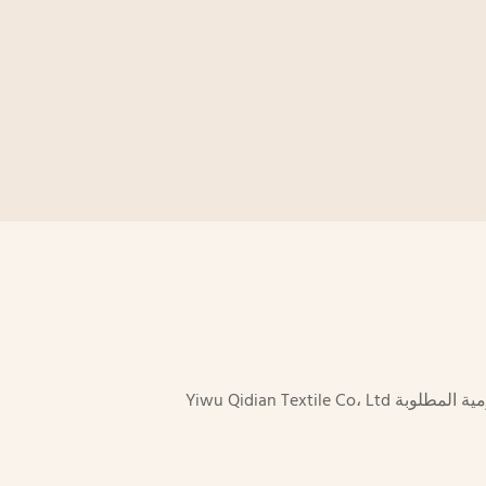
Yiwu Qidian Textile Co، Ltd هي المورد الرئيسي والمصدر المحترف وتصنيع الحجاب منذ 15 عامًا. نحن شركة راسخة، مع جميع المستندات الحكومية المطلوبة