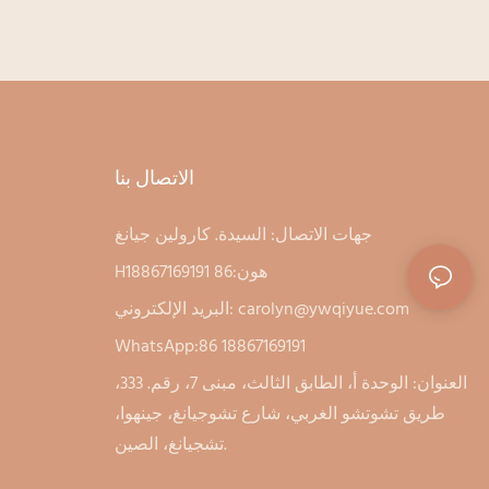
الاتصال بنا
جهات الاتصال: السيدة. كارولين جيانغ
Hهون:86 18867169191
carolyn@ywqiyue.com
البريد الإلكتروني:
WhatsApp:86 18867169191
العنوان: الوحدة أ، الطابق الثالث، مبنى 7، رقم. 333،
طريق تشوتشو الغربي، شارع تشوجيانغ، جينهوا،
تشجيانغ، الصين.