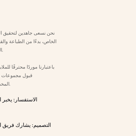
نحن نسعى جاهدين لتحقيق الك
الخاص، بدءًا من الطباعة والق
الجودة مرتين، وكل منتج في الإنتاج الضخم مثالي مثل العينة المعتمدة.
باعتبارنا موردًا محترفًا لل
قبول مجموعات ص
المخصص&أسعار العبايات، نحن الخيار الأفضل لمصنع الملابس المحتشمة.