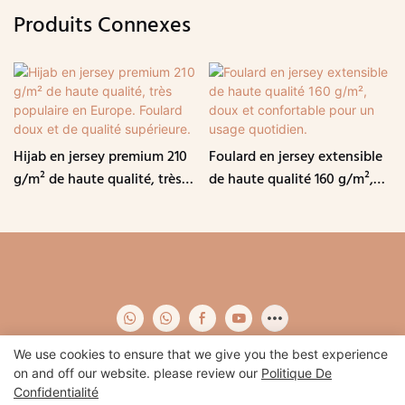
Produits Connexes
Hijab en jersey premium 210
Foulard en jersey extensible
g/m² de haute qualité, très
de haute qualité 160 g/m²,
populaire en Europe. Foulard
doux et confortable pour un
doux et de qualité
usage quotidien.
supérieure.
We use cookies to ensure that we give you the best experience
on and off our website. please review our
Politique De
Confidentialité
Copyright © 2026 Qidian-
www.qidianapparel.com
|
Plan du site
|