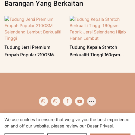
Barangan Yang Berkaitan
Tudung Jersi Premium
Tudung Kepala Stretch
Eropah Popular 210GSM
Berkualiti Tinggi 160gsm
Selendang Lembut Berkualiti
Fabrik Jersi Selendang Hijab
Tinggi
Harian Lembut
We use cookies to ensure that we give you the best experience
on and off our website. please review our
Dasar Privasi.
Hak Cipta © 2024 Qidian -
www.qidianapparel.com
|
Peta laman
|