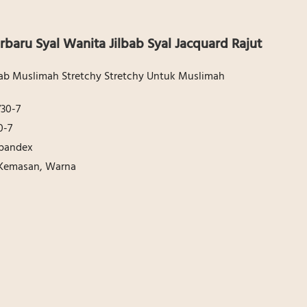
erbaru Syal Wanita Jilbab Syal Jacquard Rajut
ijab Muslimah Stretchy Stretchy Untuk Muslimah
30-7
0-7
Spandex
 Kemasan, Warna