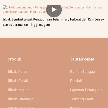
Jilbab Lembut untuk Penggunaan Sehari-hari, Terbuat dari Kain Jersey
Elastis Berkualitas Tinggi 160gsm
Produk
Tautan cepat
Jilbab Polos
Rumah Tangga
Jilbab Cetak
Produk
Jilbab Instan
Layanan Pelanggan
Jilbab Olahraga
Tentang Kami