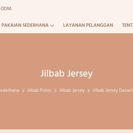
a ODM.
PAKAIAN SEDERHANA
LAYANAN PELANGGAN
TENT
Jilbab Jersey
Sederhana
Jilbab Polos
Jilbab Jersey
Jilbab Jersey Desai