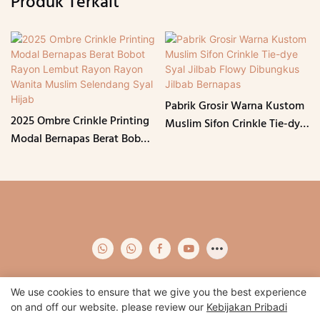
Produk Terkait
Pabrik Grosir Warna Kustom
2025 Ombre Crinkle Printing
Muslim Sifon Crinkle Tie-dye
Modal Bernapas Berat Bobot
Syal Jilbab Flowy Dibungkus
Rayon Lembut Rayon Rayon
Jilbab Bernapas
Wanita Muslim Selendang
Syal Hijab
We use cookies to ensure that we give you the best experience
on and off our website. please review our
Kebijakan Pribadi
Hak Cipta © 2024 Qidian -
www.qidianapparel.com
|
Peta Situs
|