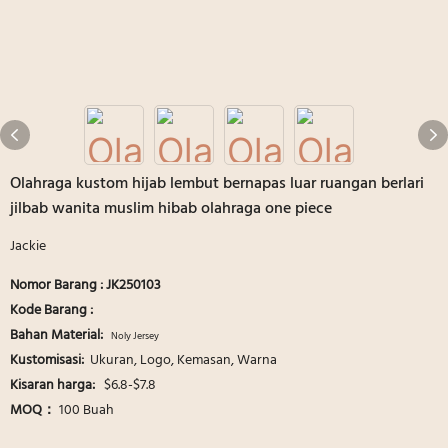
Olahraga kustom hijab lembut bernapas luar ruangan berlari
jilbab wanita muslim hibab olahraga one piece
Jackie
Nomor Barang : JK250103
Kode Barang :
Bahan Material:
Noly Jersey
Kustomisasi:
Ukuran, Logo, Kemasan, Warna
Kisaran harga:
$6.8-$7.8
MOQ：
100 Buah