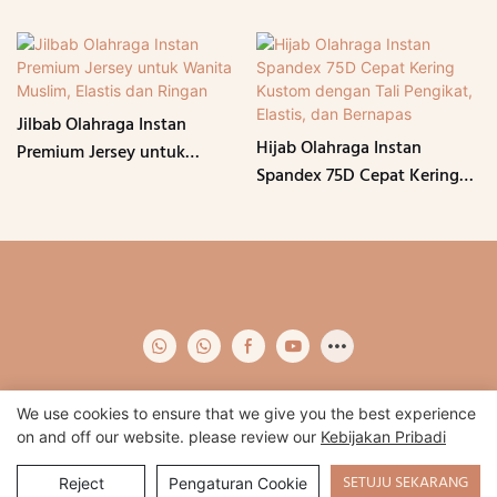
Jilbab Olahraga Instan
Hijab Olahraga Instan
Premium Jersey untuk
Spandex 75D Cepat Kering
Wanita Muslim, Elastis dan
Kustom dengan Tali
Ringan
Pengikat, Elastis, dan
Bernapas
We use cookies to ensure that we give you the best experience
on and off our website. please review our
Kebijakan Pribadi
Hak Cipta © 2024 Qidian -
www.qidianapparel.com
|
Peta Situs
|
Kebijakan pribadi
SETUJU SEKARANG
Reject
Pengaturan Cookie