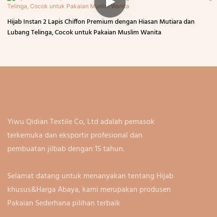
Hijab Instan 2 Lapis Chiffon Premium dengan Hiasan Mutiara dan
Lubang Telinga, Cocok untuk Pakaian Muslim Wanita
Yiwu Qidian Textile Co, Ltd adalah pemasok
terkemuka dan eksportir profesional dan
pembuatan jilbab dengan 15 tahun.
Selamat datang untuk menanyakan tentang Hijab
khusus&Harga Abaya, kami merupakan produsen
Pakaian Sederhana pilihan terbaik