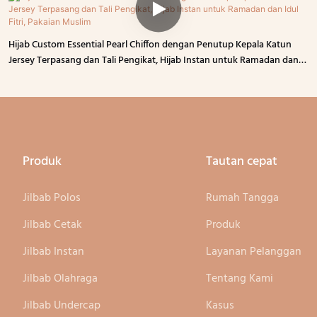
Hijab Custom Essential Pearl Chiffon dengan Penutup Kepala Katun
Jersey Terpasang dan Tali Pengikat, Hijab Instan untuk Ramadan dan
Idul Fitri, Pakaian Muslim
Produk
Tautan cepat
Jilbab Polos
Rumah Tangga
Jilbab Cetak
Produk
Jilbab Instan
Layanan Pelanggan
Jilbab Olahraga
Tentang Kami
Jilbab Undercap
Kasus