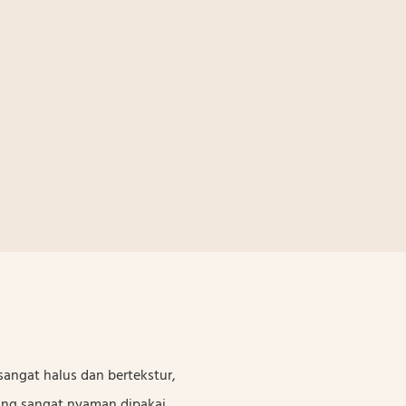
sangat halus dan bertekstur,
ang sangat nyaman dipakai