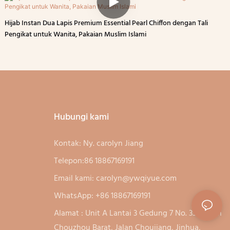
Hijab Instan Dua Lapis Premium Essential Pearl Chiffon dengan Tali
Pengikat untuk Wanita, Pakaian Muslim Islami
Hubungi kami
Kontak: Ny. carolyn Jiang
Telepon:86 18867169191
Email kami:
carolyn@ywqiyue.com
WhatsApp: +86 18867169191
Alamat : Unit A Lantai 3 Gedung 7 No. 333, Jalan
Chouzhou Barat, Jalan Choujiang, Jinhua,