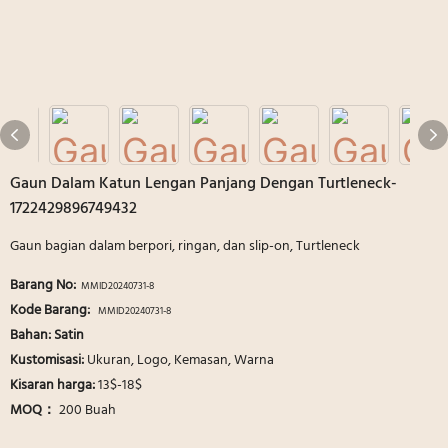
Gaun Dalam Katun Lengan Panjang Dengan Turtleneck-
1722429896749432
Gaun bagian dalam berpori, ringan, dan slip-on, Turtleneck
Barang No:
MMID20240731-8
Kode Barang:
MMID20240731-8
Bahan: Satin
Kustomisasi:
Ukuran, Logo, Kemasan, Warna
Kisaran harga:
13$-18$
MOQ：
200 Buah