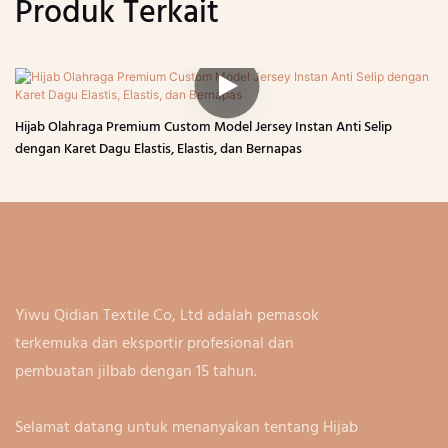
Produk Terkait
Hijab Olahraga Premium Custom Model Jersey Instan Anti Selip
dengan Karet Dagu Elastis, Elastis, dan Bernapas
Yiwu Qidian Textile Co, Ltd adalah pemasok
terkemuka dan eksportir profesional dan
pembuatan jilbab dengan 15 tahun.
Selamat datang untuk menanyakan tentang Hijab