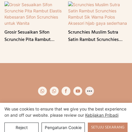
Grosir Sesuaikan Sifon
Scrunchies Muslim Sutra
Scrunchie Pita Rambut
Satin Rambut Scrunchies
Elastis Kebesaran Sifon
Rambut Sik Warna Polos
Scrunchies untuk Wanita
Aksesori hijab gaya
sederhana
We use cookies to ensure that we give you the best experience
on and off our website. please review our
Kebijakan Pribadi
Hak Cipta © 2024 Qidian -
www.qidianapparel.com
|
Peta Situs
|
Kebijakan pribadi
SETUJU SEKARANG
Reject
Pengaturan Cookie