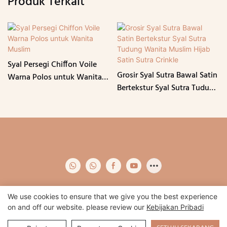
Produk Terkait
Syal Persegi Chiffon Voile
Grosir Syal Sutra Bawal Satin
Warna Polos untuk Wanita
Bertekstur Syal Sutra Tudung
Muslim
Wanita Muslim Hijab Satin
Sutra Crinkle
We use cookies to ensure that we give you the best experience
on and off our website. please review our
Kebijakan Pribadi
Hak Cipta © 2024 Qidian -
www.qidianapparel.com
|
Peta Situs
|
Kebijakan pribadi