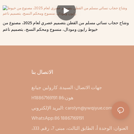
وشاح حجاب نسائي مسلم من القطن بتصميم عصري لعام 2025، مصنوع من
خيوط رايون ومودال، منسوج ومحكم النسج، بتصميم ناعم
الاتصال بنا
جهات الاتصال: السيدة. كارولين جيانغ
Hهون:86 18867169191
carolyn@ywqiyue.com
البريد الإلكتروني:
WhatsApp:86 18867169191
العنوان: الوحدة أ، الطابق الثالث، مبنى 7، رقم. 333،