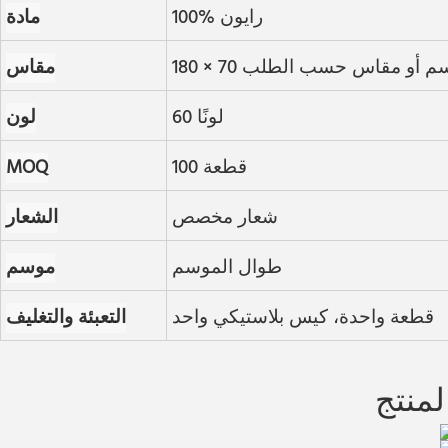
100% رايون
مادة
18 × 70 سم أو مقاس حسب الطلب
مقاس
60 لونًا
لون
100 قطعة
MOQ
شعار مخصص
الشعار
طوال الموسم
موسم
قطعة واحدة، كيس بلاستيكي واحد
التعبئة والتغليف
لمنتج