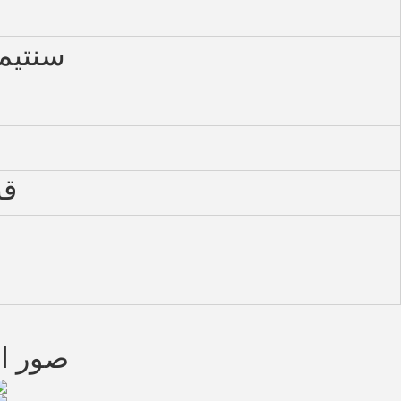
114*114
قب
صور ال