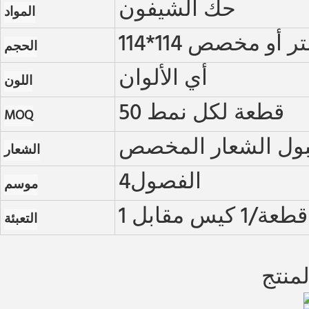
حك الشيفون
المواد
 سنتيمتر أو مخصص
الحجم
أي الألوان
اللون
50 قطعة لكل نمط
MOQ
ول الشعار المخصص
الشعار
الفصول4
موسم
1 قطعة/1 كيس مقابل
التعبئة
منتج