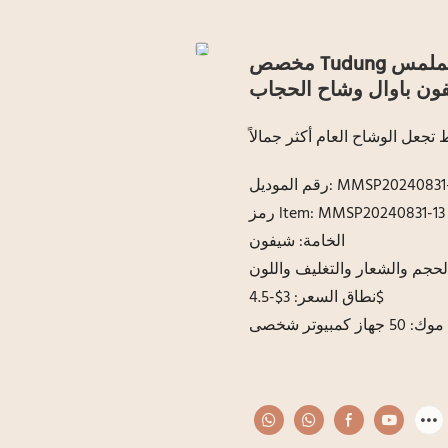
مخصص Tudung الشيفون الحجاب حك الشيفون الحجاب مسلم الملمس
ون باوال وشاح الحجاب
عل الوشاح العام أكثر جمالاً
الموديل: MMSP20240831-13
رمز ltem: MMSP20240831-13
الخامة: شيفون
حجم والشعار والتغليف واللون
نطاق السعر: 3$-4.5$
موك: 50 جهاز كمبيوتر شخصى