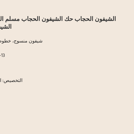
الشيف
شيفون منسوج، خطوط تج
رقم 
التخصيص: ال