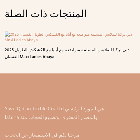
المنتجات ذات الصلة
2025 دبي تركيا للملابس المسلمة متواضعة مع أبايا مع الكشكش الطويل
الفستان Maxi Ladies Abaya
Yiwu Qidian Textile Co، Ltd هي المورد الرئيسي
والمصدر المحترف وتصنيع الحجاب منذ 15 عامًا.
مرحبا بكم في الاستفسار عن الحجاب