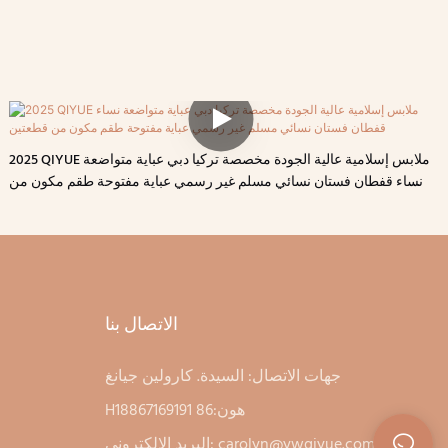
2025 QIYUE ملابس إسلامية عالية الجودة مخصصة تركيا دبي عباية متواضعة
نساء قفطان فستان نسائي مسلم غير رسمي عباية مفتوحة طقم مكون من
قطعتين
الاتصال بنا
جهات الاتصال: السيدة. كارولين جيانغ
Hهون:86 18867169191
carolyn@ywqiyue.com
البريد الإلكتروني: