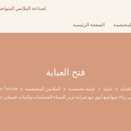
أكثر من 15 عامًا من تصنيع المعدات الأصلية عالي الجودة & ODM لصناعة الملابس المتواضعة.
لمحتشمة
الصفحة الرئيسية
فتح العباية
لعباية
عباية
عباية محتشمة
الملابس المحتشمة
n Textile