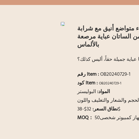
عيد دبي رداء متواضع أنيق مع شرابة
ن الساتان عباية مرصعة
بالألماس
ا عباية جميلة حقاً، أليس كذلك؟
OB20240729-1
:
رقم ltem
كود ltem :
OB20240729-1
المواد:
البوليستر
لحجم والشعار والتغليف واللون
32$-38$
نطاق السعر:
از كمبيوتر شخصى50
MOQ：