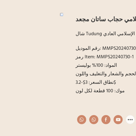
امي حجاب ساتان مجعد
ان الإسلامي العادي
 الموديل: MMPS20240730-1
رمز ltem: MMPS20240730-1
المواد: 100% بوليستر
حجم والشعار والتغليف واللون
نطاق السعر: 3$-3.2$
موك: 100 قطعة لكل لون