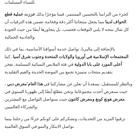
للنساء المسلمات.
كجزء من التزامنا بالتحسين المستمر، قمنا مؤخرًا بذلك
عززت عملية قطع
الحواف لدينا
مما يجعل منتجاتنا أكثر دقة وفخامة. تضمن هذه الترقيات أن
كل شال ننتجه لا يلبي التوقعات فحسب، بل يتجاوزها أيضًا من حيث الجودة
والجاذبية الجمالية.
بالإضافة إلى ماليزيا، نواصل خدمة أسواقنا الأساسية، بما في ذلك
المجتمعات الإسلامية في أوروبا والولايات المتحدة وجنوب شرق آسيا
. كما
أعلى المورد على بابا الدولية
في فئة الملابس النسائية المسلمة، نفخر
بتقديم منتجات متميزة تجمع بين الموضة الحديثة والقيم التقليدية.
وبالنظر للمستقبل، يسعدنا أن نعلن عن مشاركتنا في
هذا العام’معرض دبي
،
حيث سنعرض أحدث مجموعاتنا. ونحن نتطلع أيضًا إلى ظهورنا السنوي في
معرض هونغ كونغ ومعرض كانتون
حيث سنواصل التواصل مع المشترين
والشركاء العالميين.
ترقبوا المزيد من التحديثات، ونشكركم على كونكم جزءًا من رحلتنا بينما
نواصل الابتكار والنمو في السوق العالمية.