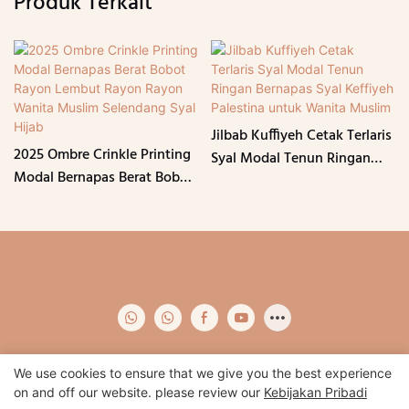
Produk Terkait
Jilbab Kuffiyeh Cetak Terlaris
2025 Ombre Crinkle Printing
Syal Modal Tenun Ringan
Modal Bernapas Berat Bobot
Bernapas Syal Keffiyeh
Rayon Lembut Rayon Rayon
Palestina untuk Wanita
Wanita Muslim Selendang
Muslim
Syal Hijab
We use cookies to ensure that we give you the best experience
on and off our website. please review our
Kebijakan Pribadi
Hak Cipta © 2024 Qidian -
www.qidianapparel.com
|
Peta Situs
|