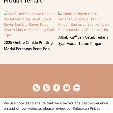
Produk Terkait
Jilbab Kuffiyeh Cetak Terlaris
2025 Ombre Crinkle Printing
Syal Modal Tenun Ringan
Modal Bernapas Berat Bobot
Bernapas Syal Keffiyeh
Rayon Lembut Rayon Rayon
Palestina untuk Wanita
Wanita Muslim Selendang
Muslim
Syal Hijab
We use cookies to ensure that we give you the best experience
on and off our website. please review our
Kebijakan Pribadi
Hak Cipta © 2024 Qidian -
www.qidianapparel.com
|
Peta Situs
|