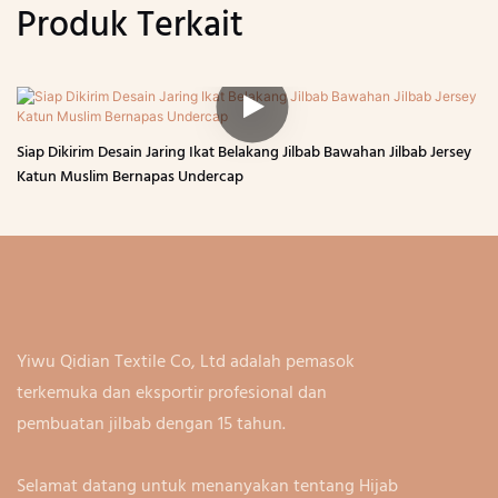
Produk Terkait
Siap Dikirim Desain Jaring Ikat Belakang Jilbab Bawahan Jilbab Jersey
Katun Muslim Bernapas Undercap
Yiwu Qidian Textile Co, Ltd adalah pemasok
terkemuka dan eksportir profesional dan
pembuatan jilbab dengan 15 tahun.
Selamat datang untuk menanyakan tentang Hijab