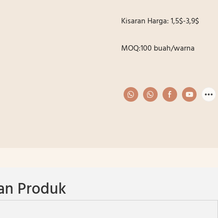
Kisaran Harga: 1,5$-3,9$
MOQ:100 buah/warna
an Produk