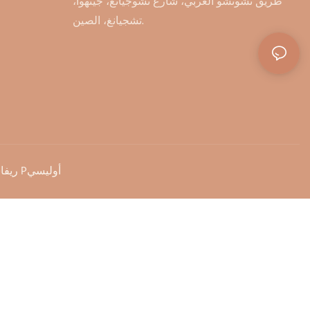
طريق تشوتشو الغربي، شارع تشوجيانغ، جينهوا،
تشجيانغ، الصين.
Pريفاسي Pأوليسي