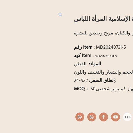
لإسلامية المرأة اللباس
والكتان، مريح وصديق للبشرة
MD20240731-5
:
رقم ltem
كود ltem :
MD20240731-5
المواد:
القطن
لحجم والشعار والتغليف واللون
22$-24$
نطاق السعر:
از كمبيوتر شخصى50
MOQ：