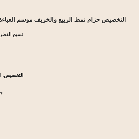
التخصيص حزام نمط الربيع والخريف موسم العباءة ا
نسيج القطن 
التخصيص:
ا
جه