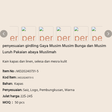
penyesuaian girdling Gaya Musim Musim Bunga dan Musim
Luruh Pakaian abaya Muslimah
Kain kapas dan linen, selesa dan mesra kulit
ltem No
:
MD20240731-5
Kod ltem :
MD20240731-5
Bahan:
Kapas
Penyesuaian:
Saiz, Logo, Pembungkusan, Warna
Julat harga:
22$-24$
MOQ：
50 pcs