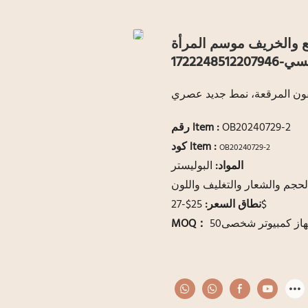
ة الربيع والخريف موسم المرأة
1722248
فون المرقعة، نمط جديد عصري
OB20240729-2
:
رقم ltem
كود ltem :
OB20240729-2
المواد:
البوليستر
لحجم والشعار والتغليف واللون
25$-27$
نطاق السعر:
از كمبيوتر شخصى50
MOQ：