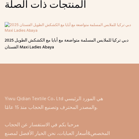
المنتجات ذات الصلة
2025 دبي تركيا للملابس المسلمة متواضعة مع أبايا مع الكشكش الطويل
الفستان Maxi Ladies Abaya
Yiwu Qidian Textile Co، Ltd هي المورد الرئيسي
والمصدر المحترف وتصنيع الحجاب منذ 15 عامًا.
مرحبا بكم في الاستفسار عن الحجاب
المخصص&أسعار العبايات، نحن الخيار الأفضل لمصنع