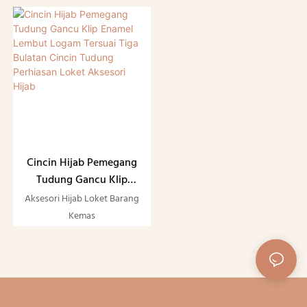
Bergaya Aksesori
Karat Cincin Tudung
Tudung Cantik Cincin
Cantik Bergaya Tudung
Segi Tiga Tersuai
Hijab Aksesori Kraf
Cincin Tudung
Cincin Hijab Pemegang
Tudung Gancu Klip
Enamel Lembut Logam
Aksesori Hijab Loket Barang
Tersuai Tiga Bulatan
Kemas
Cincin Tudung
Perhiasan Loket
Aksesori Hijab