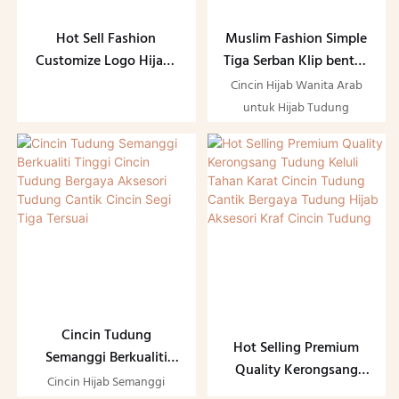
Hot Sell Fashion
Muslim Fashion Simple
Customize Logo Hijabs
Tiga Serban Klip bentuk
Rings Muslim Hijab
bunga Silk Scarf Buckle
Cincin Hijab Wanita Arab
Accessories Ring Scarf
Pin Arab Wanita Hijab
untuk Hijab Tudung
Hijab Buckle Ring
Cincin untuk Scarfs
Malaysian
Hijab
Cincin Tudung
Hot Selling Premium
Semanggi Berkualiti
Quality Kerongsang
Tinggi Cincin Tudung
Cincin Hijab Semanggi
Tudung Keluli Tahan