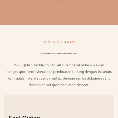
TENTANG KAMI
15+ Tahun OEM Berkualiti Tinggi & ODM Pemborong Pakaian Sederhana Pengeluar
Yiwu Qidian Textile Co, Ltd ialah pembekal terkemuka dan
pengeksport profesional dan pembuatan tudung dengan 15 tahun.
Kami adalah syarikat yang mantap, dengan semua dokumen yang
diperlukan kerajaan dan lesen eksport