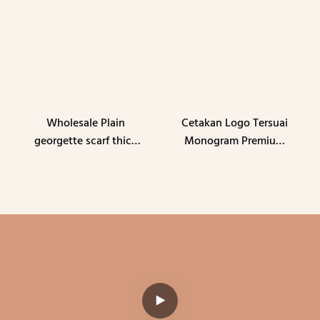
Wholesale Plain
Cetakan Logo Tersuai
georgette scarf thick
Monogram Premium
bubble heavy chiffon
Cotton Voile Tudung
hijab muslim borong
Bawal Square Silky
tudung woman shawl
Cotton Printing Shawl
Scarf Malaysia